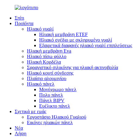
Σπίτι
Προϊόντα
Ηλιακό γυαλί
Ηλιακή μεμβράνη ETEF
Ηλιακό σχέδιο με σκληρυμένο γυαλί
Εξαιρετικά διαφανές ηλιακό γυαλί επιπλεύσεως
Ηλιακή μεμβράνη Eva
Ηλιακό πίσω φύλλο
Ηλιακή Κορδέλα
Σφραγιστικό σιλικόνης για ηλιακή ακτινοβολία
Ηλιακό κουτί σύνδεσης
Πλαίσιο αλουμινίου
Ηλιακό πάνελ
Μονόχρωμο πάνελ
Πολυ πάνελ
Πάνελ BIPV
Ευέλικτο πάνελ
Σχετικά με εμάς
Εργοστάσιο Ηλιακού Γυαλιού
Εικόνες ηλιακών πάνελ
Νέα
Λήψη