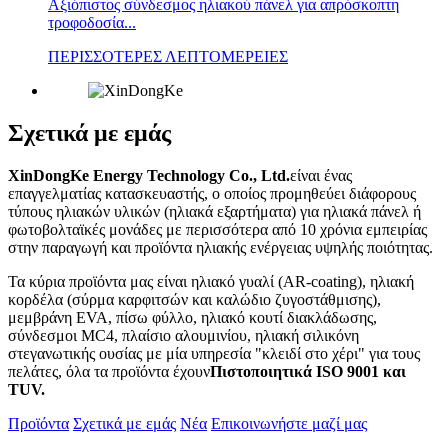
Αξιόπιστος σύνδεσμος ηλιακού πάνελ για απρόσκοπτη
τροφοδοσία...
ΠΕΡΙΣΣΟΤΕΡΕΣ ΛΕΠΤΟΜΕΡΕΙΕΣ
Σχετικά με εμάς
XinDongKe Energy Technology Co., Ltd.
είναι ένας
επαγγελματίας κατασκευαστής, ο οποίος προμηθεύει διάφορους
τύπους ηλιακών υλικών (ηλιακά εξαρτήματα) για ηλιακά πάνελ ή
φωτοβολταϊκές μονάδες με περισσότερα από 10 χρόνια εμπειρίας
στην παραγωγή και προϊόντα ηλιακής ενέργειας υψηλής ποιότητας.
Τα κύρια προϊόντα μας είναι ηλιακό γυαλί (AR-coating), ηλιακή
κορδέλα (σύρμα καρφιτσών και καλώδιο ζυγοστάθμισης),
μεμβράνη EVA, πίσω φύλλο, ηλιακό κουτί διακλάδωσης,
σύνδεσμοι MC4, πλαίσιο αλουμινίου, ηλιακή σιλικόνη
στεγανωτικής ουσίας με μία υπηρεσία "κλειδί στο χέρι" για τους
πελάτες, όλα τα προϊόντα έχουν
Πιστοποιητικά ISO 9001 και
TUV.
Προϊόντα
Σχετικά με εμάς
Νέα
Επικοινωνήστε μαζί μας